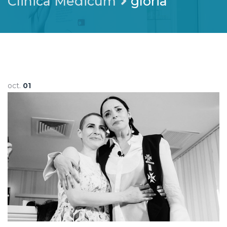
Clinica Medicum
gloria
oct.
01