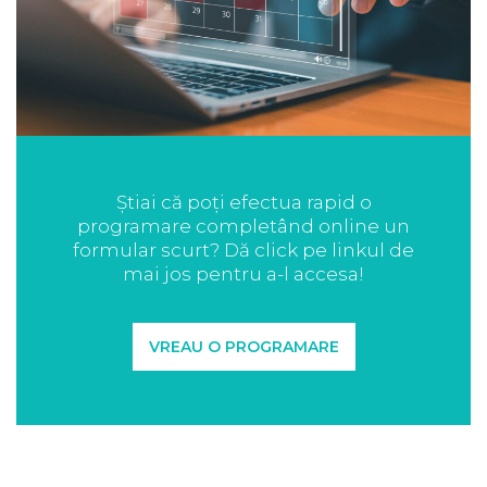
Știai că poți efectua rapid o
programare completând online un
formular scurt? Dă click pe linkul de
mai jos pentru a-l accesa!
VREAU O PROGRAMARE