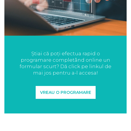
Știai că poți efectua rapid o
programare completând online un
formular scurt? Dă click pe linkul de
mai jos pentru a-l accesa!
VREAU O PROGRAMARE