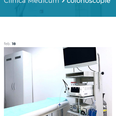
Clinica Medicum
colonoscopie
feb.
18