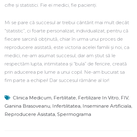
cifre și statistici. Fie ei medici, fie pacienţi.
Mi se pare că succesul ar trebui cântărit mai mult decât
“statistic”, ci foarte personalizat, individualizat, pentru că
fiecare sarcină obţinută, chiar ȋn urma unui proces de
reproducere asistată, este victoria acelei familii și noi, ca
medici, ne-am asumat succesul, dar am știut să le
respectăm lupta, intimitatea și “bula” de fericire, creată
prin aducerea pe lume a unui copil. Ne-am bucurat sa
fim parte a echipei! Dar succesul rămâne al lor!
Clinica Medicum
,
Fertilitate
,
Fertilizare In Vitro
,
FIV
,
Gianina Brasoveanu
,
Infertilitatea
,
Inseminare Artificiala
,
Reproducere Asistata
,
Spermograma