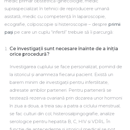
medic primar obstetrică-ginecologie, medic
supraspecializat ȋn tehnici de reproducere umană
asistată, medic cu competenţă ȋn laparoscopie,
ecografie, colposcopie si histeroscopie – despre
primii
pași
pe care un cuplu “infertil” trebuie să ȋi parcurgă:
Ce investigaţii sunt necesare înainte de a iniţia
orice procedură?
Investigarea cuplului se face personalizat, pornind de
la istoricul și anamneza fiecarui pacient. Există un
barem minim de investigaţii pentru infertilitate,
adresate ambilor parteneri. Pentru parteneră se
testează rezerva ovariană prin dozarea unor hormoni
în ziua a doua, a treia sau a patra a ciclului menstrual,
se fac culturi din col, histerosalpingografie, analize
serologice pentru hepatita B, C, HIV si VDRL. În
functie de antecedente si istoricul medical se pot