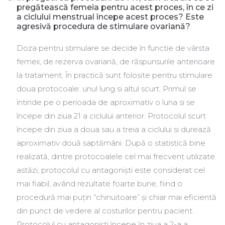
pregătească femeia pentru acest proces, în ce zi
a ciclului menstrual începe acest proces? Este
agresivă procedura de stimulare ovariană?
Doza pentru stimulare se decide în functie de vârsta
femeii, de rezerva ovariană, de răspunsurile anterioare
la tratament. Ȋn practică sunt folosite pentru stimulare
doua protocoale: unul lung si altul scurt. Primul se
întinde pe o perioada de aproximativ o luna si se
începe din ziua 21 a ciclului anterior. Protocolul scurt
începe din ziua a doua sau a treia a ciclului si durează
aproximativ două saptămâni. După o statistică bine
realizată, dintre protocoalele cel mai frecvent utilizate
astăzi, protocolul cu antagoniști este considerat cel
mai fiabil, având rezultate foarte bune, fiind o
procedură mai puțin “chinuitoare” și chiar mai eficientă
din punct de vedere al costurilor pentru pacient.
Protocolul cu antagoniști începe ȋn ziua a 2-a a