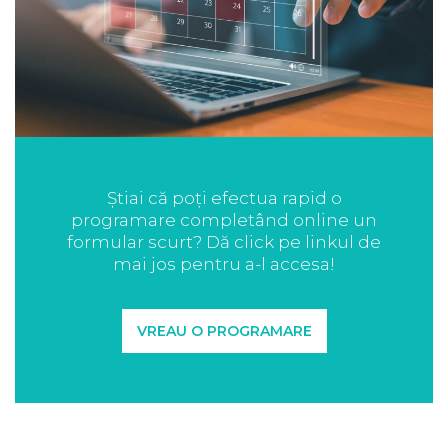
Știai că poți efectua rapid o
programare completând online un
formular scurt? Dă click pe linkul de
mai jos pentru a-l accesa!
VREAU O PROGRAMARE