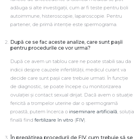
adăuga si alte investigaţii, cum ar fi teste pentru boli
autoimmune, histeroscopie, laparoscopie. Pentru
partener, de primă intenţie este spermograma.
După ce se fac aceste analize, care sunt pașii
pentru procedurile ce vor urma?
După ce avem un tablou care ne poate stabili sau da
indicii despre cauzele infertilităţii, medicul curant va
decide care sunt pașii care trebuie urmati. Ȋn funcţie
de diagnostic, se poate ȋncepe cu monitorizarea
ovulaţiei și contact sexual dirijat. Dacă avem o situaţie
fericită a trompelor uterine dar o spermogramă
proastă, putem ȋncerca o
inseminare artificială
, soluţia
finală fiind
fertilizare în vitro
(
FIV
).
În pregătirea procedurii de FIV, cum trebuie să se