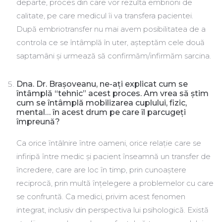
departe, proces din care vor rezulta embrioni de
calitate, pe care medicul ȋi va transfera pacientei.
După embriotransfer nu mai avem posibilitatea de a
controla ce se întâmplă în uter, așteptăm cele două
saptamâni și urmează să confirmăm/infirmăm sarcina.
Dna.
Dr. Brașoveanu
, ne-aţi explicat cum se
ȋntâmplă “tehnic” acest proces. Am vrea să știm
cum se ȋntâmplă mobilizarea cuplului, fizic,
mental… ȋn acest drum pe care ȋl parcugeţi
ȋmpreună?
Ca orice ȋntâlnire ȋntre oameni, orice relaţie care se
infiripă ȋntre medic și pacient ȋnseamnă un transfer de
ȋncredere, care are loc ȋn timp, prin cunoaștere
reciprocă, prin multă ȋnţelegere a problemelor cu care
se confruntă. Ca medici, privim acest fenomen
integrat, inclusiv din perspectiva lui psihologică. Există