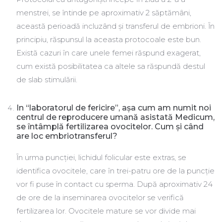
menstrei, se întinde pe aproximativ 2 săptămâni,
această perioadă incluzând și transferul de embrioni. Ȋn
principiu, răspunsul la aceasta protocoale este bun.
Există cazuri ȋn care unele femei răspund exagerat,
cum există posibilitatea ca altele sa răspundă destul
de slab stimulării.
In “laboratorul de fericire”, așa cum am numit noi
centrul de reproducere umană asistată Medicum,
se ȋntâmplă fertilizarea ovocitelor. Cum și când
are loc embriotransferul?
Ȋn urma puncţiei, lichidul folicular este extras, se
identifica ovocitele, care ȋn trei-patru ore de la puncţie
vor fi puse în contact cu sperma. După aproximativ 24
de ore de la inseminarea ovocitelor se verifică
fertilizarea lor. Ovocitele mature se vor divide mai