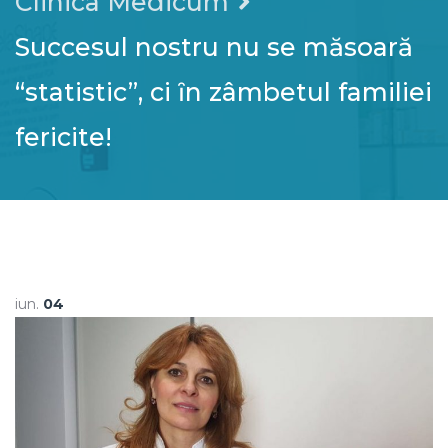
Clinica Medicum
Succesul nostru nu se măsoară
“statistic”, ci ȋn zâmbetul familiei
fericite!
iun.
04