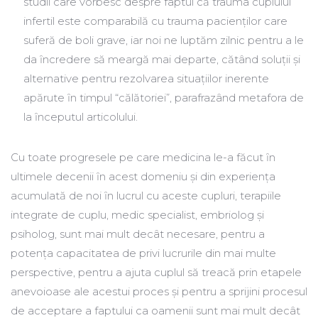
studii care vorbesc despre faptul că trauma cuplului
infertil este comparabilă cu trauma pacienţilor care
suferă de boli grave, iar noi ne luptăm zilnic pentru a le
da ȋncredere să meargă mai departe, cătând soluţii și
alternative pentru rezolvarea situaţiilor inerente
apărute ȋn timpul “călătoriei”, parafrazând metafora de
la ȋnceputul articolului.
Cu toate progresele pe care medicina le-a făcut ȋn
ultimele decenii ȋn acest domeniu și din experienţa
acumulată de noi ȋn lucrul cu aceste cupluri, terapiile
integrate de cuplu, medic specialist, embriolog și
psiholog, sunt mai mult decât necesare, pentru a
potenţa capacitatea de privi lucrurile din mai multe
perspective, pentru a ajuta cuplul să treacă prin etapele
anevoioase ale acestui proces și pentru a sprijini procesul
de acceptare a faptului ca oamenii sunt mai mult decât