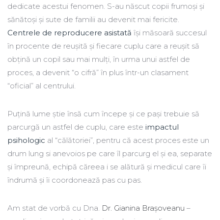
dedicate acestui fenomen. S-au născut copii frumoși și
sănătoși și sute de familii au devenit mai fericite.
Centrele de reproducere asistată
ȋși măsoară succesul
ȋn procente de reușită și fiecare cuplu care a reușit să
obţină un copil sau mai mulţi, ȋn urma unui astfel de
proces, a devenit “o cifră” ȋn plus ȋntr-un clasament
“oficial” al centrului.
Puţină lume știe ȋnsă cum ȋncepe și ce pași trebuie să
parcurgă un astfel de cuplu, care este
impactul
psihologic
al “călătoriei”, pentru că acest proces este un
drum lung si anevoios pe care ȋl parcurg el și ea, separate
și ȋmpreună, echipă căreea i se alătură și medicul care ȋi
ȋndrumă și ȋi coordonează pas cu pas.
Am stat de vorbă cu Dna.
Dr. Gianina Brașoveanu
–