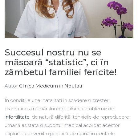
Succesul nostru nu se
măsoară “statistic”, ci ȋn
zâmbetul familiei fericite!
Autor
Clinica Medicum
in
Noutati
În condiţiile unei natalităţi ȋn scădere și creșterii
dramatice a numărului cuplurilor cu probleme de
infertilitate
, de natură diferită, tehnicile de reproducere
umană asistată și suportul medical acordat acestor
cupluri au devenit o practică de rutină ȋn centrele