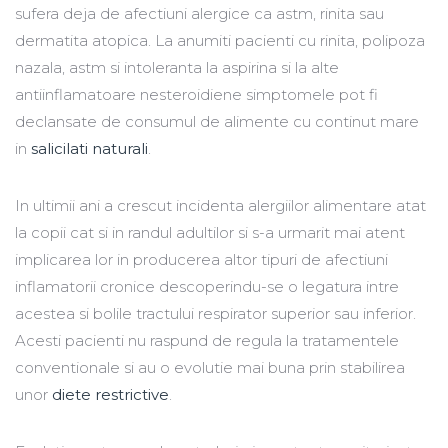
sufera deja de afectiuni alergice ca astm, rinita sau
dermatita atopica. La anumiti pacienti cu rinita, polipoza
nazala, astm si intoleranta la aspirina si la alte
antiinflamatoare nesteroidiene simptomele pot fi
declansate de consumul de alimente cu continut mare
in
salicilati naturali
.
In ultimii ani a crescut incidenta alergiilor alimentare atat
la copii cat si in randul adultilor si s-a urmarit mai atent
implicarea lor in producerea altor tipuri de afectiuni
inflamatorii cronice descoperindu-se o legatura intre
acestea si bolile tractului respirator superior sau inferior.
Acesti pacienti nu raspund de regula la tratamentele
conventionale si au o evolutie mai buna prin stabilirea
unor
diete restrictive
.