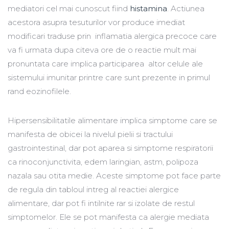
mediatori cel mai cunoscut fiind
histamina
. Actiunea
acestora asupra tesuturilor vor produce imediat
modificari traduse prin inflamatia alergica precoce care
va fi urmata dupa citeva ore de o reactie mult mai
pronuntata care implica participarea altor celule ale
sistemului imunitar printre care sunt prezente in primul
rand eozinofilele.
Hipersensibilitatile alimentare implica simptome care se
manifesta de obicei la nivelul pielii si tractului
gastrointestinal, dar pot aparea si simptome respiratorii
ca rinoconjunctivita, edem laringian, astm, polipoza
nazala sau otita medie. Aceste simptome pot face parte
de regula din tabloul intreg al reactiei alergice
alimentare, dar pot fi intilnite rar si izolate de restul
simptomelor. Ele se pot manifesta ca alergie mediata