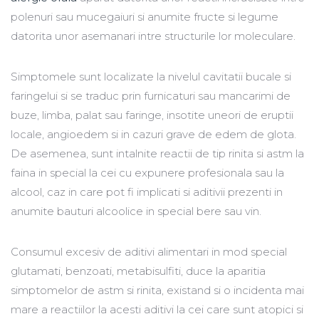
polenuri sau mucegaiuri si anumite fructe si legume
datorita unor asemanari intre structurile lor moleculare.
Simptomele sunt localizate la nivelul cavitatii bucale si
faringelui si se traduc prin furnicaturi sau mancarimi de
buze, limba, palat sau faringe, insotite uneori de eruptii
locale, angioedem si in cazuri grave de edem de glota.
De asemenea, sunt intalnite reactii de tip rinita si astm la
faina in special la cei cu expunere profesionala sau la
alcool, caz in care pot fi implicati si aditivii prezenti in
anumite bauturi alcoolice in special bere sau vin.
Consumul excesiv de aditivi alimentari in mod special
glutamati, benzoati, metabisulfiti, duce la aparitia
simptomelor de astm si rinita, existand si o incidenta mai
mare a reactiilor la acesti aditivi la cei care sunt atopici si