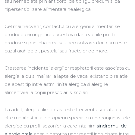
sau nemediata prin anticorpi de tip IgE precum si ca
hipersensibilizare alimentara nealergica.
Cel mai frecvent, contactul cu alergenii alimentari se
produce prin inghitirea acestora dar reactiile pot fi
produse si prin inhalarea sau aerosolizarea lor, cum este
cazul arahidelor, pestelui sau fructelor de mare.
Cresterea incidentei alergiilor respiratorii este asociata cu
alergia la ou si mai rar la lapte de vaca, existand o relatie
de acest tip intre astm, rinita alergica si alergiile
alimentare la copiii prescolari si scolari.
La adult, alergia alimentara este frecvent asociata cu
alte manifestari ale atopiei in special cu rinoconjuntivitele
alergice cu profil sezonier la care intalnim
sindromul de
alergie orala
aparut datorita unor reactii incrucisate intre