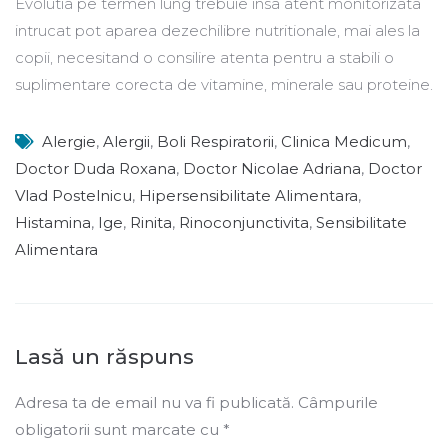
Evolutia pe termen lung trebuie insa atent monitorizata
intrucat pot aparea dezechilibre nutritionale, mai ales la
copii, necesitand o consilire atenta pentru a stabili o
suplimentare corecta de vitamine, minerale sau proteine.
Alergie
,
Alergii
,
Boli Respiratorii
,
Clinica Medicum
,
Doctor Duda Roxana
,
Doctor Nicolae Adriana
,
Doctor
Vlad Postelnicu
,
Hipersensibilitate Alimentara
,
Histamina
,
Ige
,
Rinita
,
Rinoconjunctivita
,
Sensibilitate
Alimentara
Lasă un răspuns
Adresa ta de email nu va fi publicată.
Câmpurile
obligatorii sunt marcate cu
*