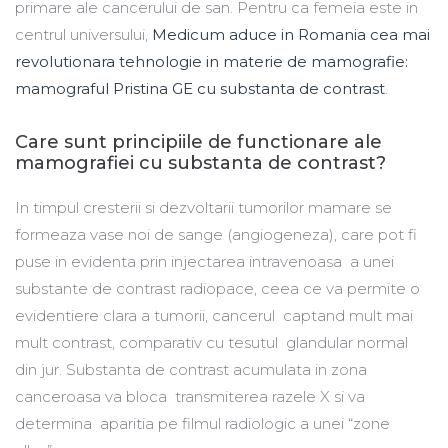
primare ale cancerului de san. Pentru ca femeia este in
centrul universului,
Medicum aduce in Romania cea mai
revolutionara tehnologie in materie de mamografie:
mamograful Pristina GE cu substanta de contrast
.
Care sunt principiile de functionare ale
mamografiei cu substanta de contrast?
In timpul cresterii si dezvoltarii tumorilor mamare se
formeaza vase noi de sange (angiogeneza), care pot fi
puse in evidenta prin injectarea intravenoasa a unei
substante de contrast radiopace, ceea ce va permite o
evidentiere clara a tumorii, cancerul captand mult mai
mult contrast, comparativ cu tesutul glandular normal
din jur. Substanta de contrast acumulata in zona
canceroasa va bloca transmiterea razele X si va
determina aparitia pe filmul radiologic a unei “zone