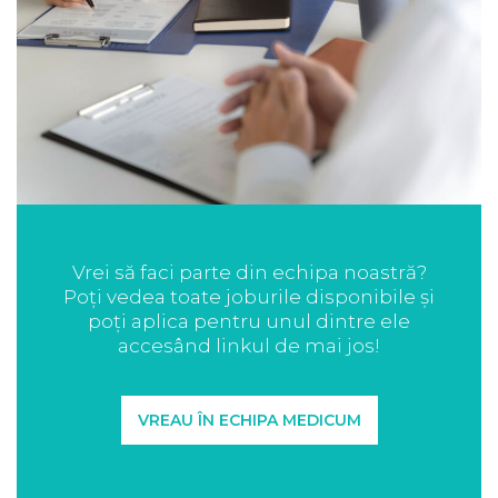
Vrei să faci parte din echipa noastră?
Poți vedea toate joburile disponibile și
poți aplica pentru unul dintre ele
accesând linkul de mai jos!
VREAU ÎN ECHIPA MEDICUM