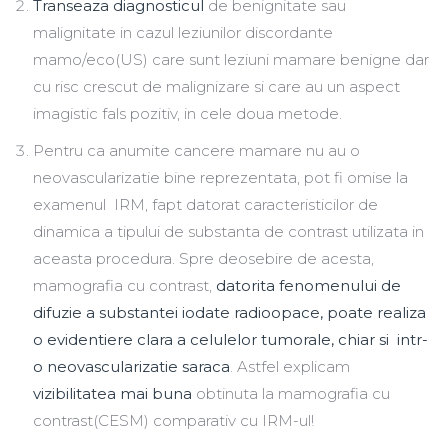
Transeaza diagnosticul
de benignitate sau
malignitate in cazul leziunilor discordante
mamo/eco(US) care sunt leziuni mamare benigne dar
cu risc crescut de malignizare si care au un aspect
imagistic fals pozitiv, in cele doua metode.
Pentru ca anumite cancere mamare nu au o
neovascularizatie bine reprezentata, pot fi omise la
examenul IRM, fapt datorat caracteristicilor de
dinamica a tipului de substanta de contrast utilizata in
aceasta procedura. Spre deosebire de acesta,
mamografia cu contrast,
datorita fenomenului de
difuzie a substantei iodate radioopace, poate realiza
o evidentiere clara a celulelor tumorale, chiar si intr-
o neovascularizatie saraca
. Astfel explicam
vizibilitatea mai buna
obtinuta la mamografia cu
contrast(CESM) comparativ cu IRM-ul!