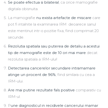
Se poate efectua si bilateral
, ca orice mamografie
digitala obisnuita.
La mamografie
nu exista artefacte de miscare
care
pot fi intalnite la examinarea IRM deoarece sanul
este mentinut intr-o pozitie fixa, fiind comprimat 20
secunde.
Rezolutia spatiala sau puterea de detaliu a acestui
tip de mamografie este de 10 ori mai mare
decat
rezolutia spatiala a IRM-ului!
Detectarea cancerelor secundare intramamare
atinge un procent de 96%
, fiind similara cu cea a
IRM-ului.
Are mai putine rezultate fals positive
comparativ cu
IRM-ul.
P
une diagnosticul in recidivele cancerului mamar