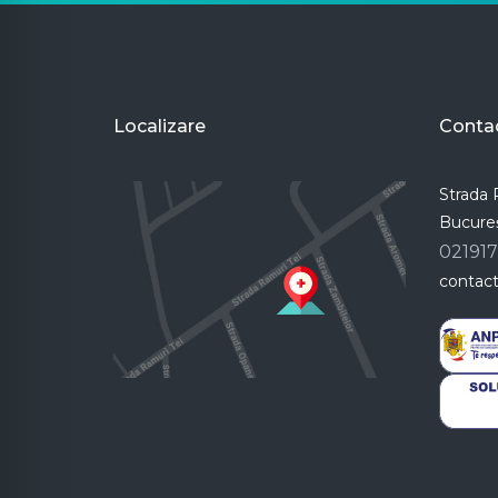
Localizare
Conta
Strada R
Bucureș
02191
contac