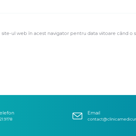
 site-ul web în acest navigator pentru data viitoare când o 
elefon
Email
21.9178
contact@clinicamedicu