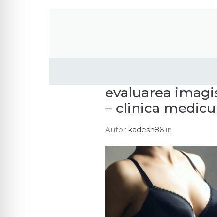
evaluarea imagi
– clinica medic
Autor
kadesh86
in