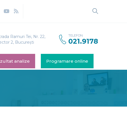
TELEFON
trada Ramuri Tei, Nr. 22,
021.9178
ector 2, București
zultat analize
Programare online