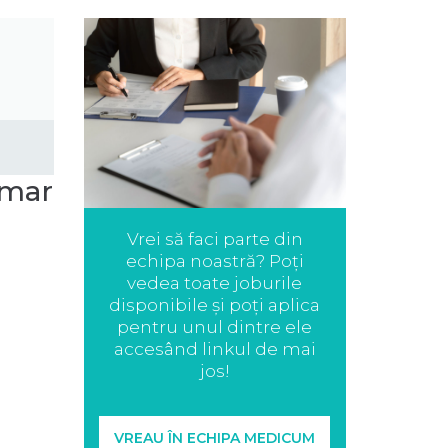
amar
Vrei să faci parte din
echipa noastră? Poți
vedea toate joburile
disponibile și poți aplica
pentru unul dintre ele
accesând linkul de mai
jos!
VREAU ÎN ECHIPA MEDICUM