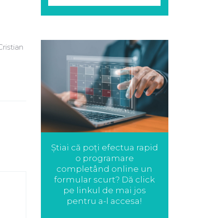
ristian
Știai că poți efectua rapid
o programare
completând online un
formular scurt? Dă click
pe linkul de mai jos
pentru a-l accesa!