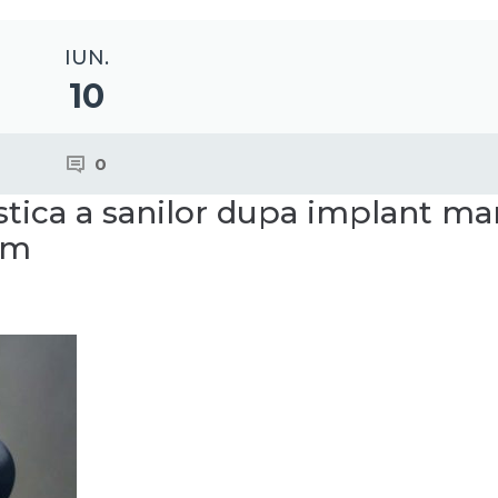
IUN.
10
0
stica a sanilor dupa implant m
um