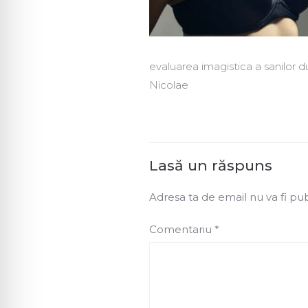
evaluarea imagistica a sanilor 
Nicolae
Lasă un răspuns
Adresa ta de email nu va fi pub
Comentariu
*