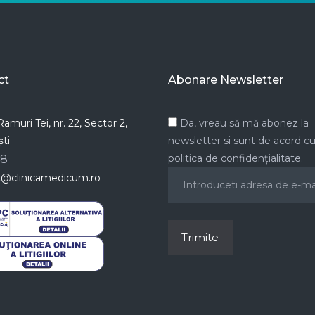
ct
Abonare Newsletter
amuri Tei, nr. 22, Sector 2,
Da, vreau să mă abonez la
ti
newsletter si sunt de acord c
politica de confidențialitate.
78
t@clinicamedicum.ro