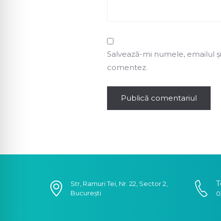
Salvează-mi numele, emailul și
comentez.
T
Str, Ramuri Tei, Nr. 22, Sector 2,
București
0