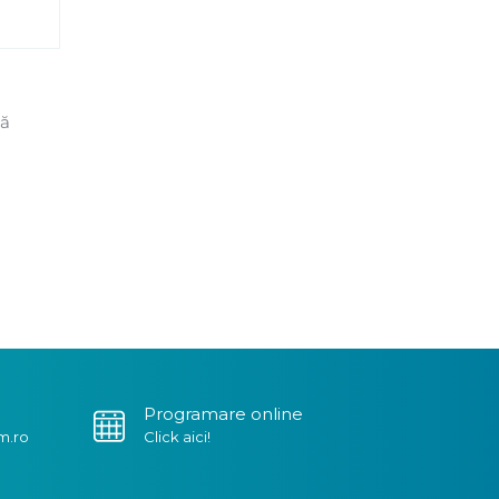
să
Programare online
m.ro
Click aici!