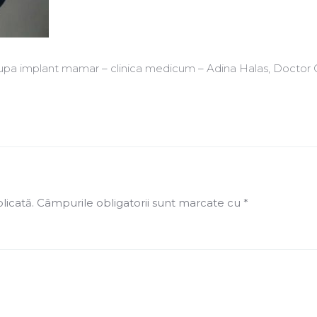
dupa implant mamar – clinica medicum – Adina Halas, Doctor C
licată.
Câmpurile obligatorii sunt marcate cu
*