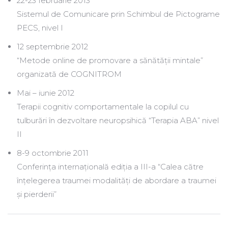
22-23 februarie 2013
Sistemul de Comunicare prin Schimbul de Pictograme
PECS, nivel I
12 septembrie 2012
“Metode online de promovare a sănătății mintale”
organizată de COGNITROM
Mai – iunie 2012
Terapii cognitiv comportamentale la copilul cu
tulburări în dezvoltare neuropsihică “Terapia ABA” nivel
II
8-9 octombrie 2011
Conferința internațională ediția a III-a “Calea către
înțelegerea traumei modalități de abordare a traumei
și pierderii”