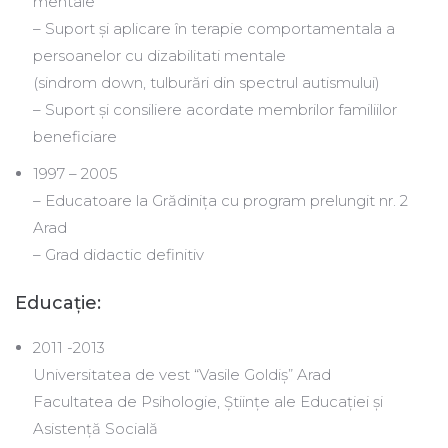
mentale
– Suport și aplicare în terapie comportamentala a
persoanelor cu dizabilitati mentale
(sindrom down, tulburări din spectrul autismului)
– Suport și consiliere acordate membrilor familiilor
beneficiare
1997 – 2005
– Educatoare la Grădinița cu program prelungit nr. 2
Arad
– Grad didactic definitiv
Educație:
2011 -2013
Universitatea de vest “Vasile Goldiș” Arad
Facultatea de Psihologie, Științe ale Educației și
Asistență Socială