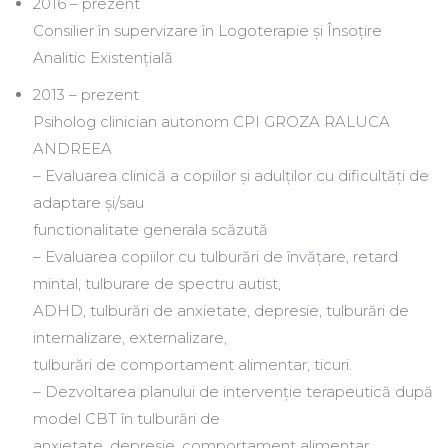
2016 – prezent
Consilier în supervizare în Logoterapie și Însoțire
Analitic Existențială
2013 – prezent
Psiholog clinician autonom CPI GROZA RALUCA
ANDREEA
– Evaluarea clinică a copiilor și adulților cu dificultăți de
adaptare și/sau
functionalitate generala scăzută
– Evaluarea copiilor cu tulburări de învățare, retard
mintal, tulburare de spectru autist,
ADHD, tulburări de anxietate, depresie, tulburări de
internalizare, externalizare,
tulburări de comportament alimentar, ticuri.
– Dezvoltarea planului de intervenție terapeutică după
model CBT în tulburări de
anxietate, depresie, comportament alimentar,