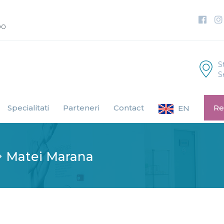
00
S
S
Specialitati
Parteneri
Contact
Re
EN
Matei Marana