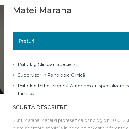
Matei Marana
Preturi
Psiholog Clinician Specialist
Supervizor în Psihologie Clinică
Psiholog Psihoterapeut Autonom cu specializare co
familiei.
SCURTĂ DESCRIERE
Sunt Marana Matei și profesez ca psiholog din 2010. Sunt 
o am abordare sensibilă în ceea ce privește diferențele i