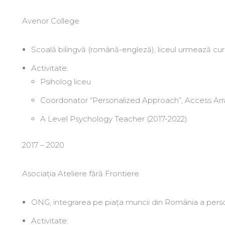
Avenor College
Scoală bilingvă (română-engleză), liceul urmează cu
Activitate:
Psiholog liceu
Coordonator “Personalized Approach”, Access Ar
A Level Psychology Teacher (2017-2022)
2017 – 2020
Asociația Ateliere fără Frontiere
ONG, integrarea pe piața muncii din România a perso
Activitate: