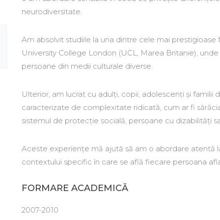
neurodiversitate.
Am absolvit studiile la una dintre cele mai prestigioase 
University College London (UCL, Marea Britanie), unde
persoane din medii culturale diverse.
Ulterior, am lucrat cu adulți, copii, adolescenți și familii
caracterizate de complexitate ridicată, cum ar fi sărăcia
sistemul de protecție socială, persoane cu dizabilități sa
Aceste experiențe mă ajută să am o abordare atentă la 
contextului specific în care se află fiecare persoana afl
FORMARE ACADEMICĂ
2007-2010