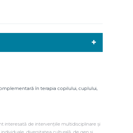
mplementară în terapia copilului, cuplului,
interesată de intervențiile multidisciplinare și
ndividuale, diversitatea culturală, de gen și