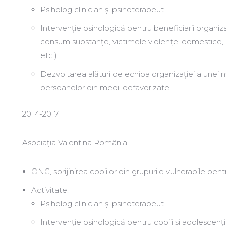
Psiholog clinician și psihoterapeut
Intervenție psihologică pentru beneficiarii organiz
consum substanțe, victimele violenței domestice,
etc.)
Dezvoltarea alături de echipa organizației a unei 
persoanelor din medii defavorizate
2014-2017
Asociaţia Valentina România
ONG, sprijinirea copiilor din grupurile vulnerabile pe
Activitate:
Psiholog clinician și psihoterapeut
Intervenție psihologică pentru copiii și adolescenții