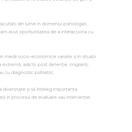
facultăți din lume în domeniul psihologiei,
 am avut oportunitatea de a interacționa cu
 din medii socio-economice variate și în situații
 extremă, adicții, post detenție, imigranți,
u cu diagnostic psihiatric.
diversitate și să înțeleg importanța
ată în procesul de evaluare sau intervenție.