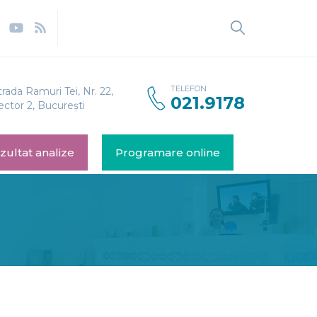
Caută
după:
TELEFON
trada Ramuri Tei, Nr. 22,
021.9178
ector 2, București
zultat analize
Programare online