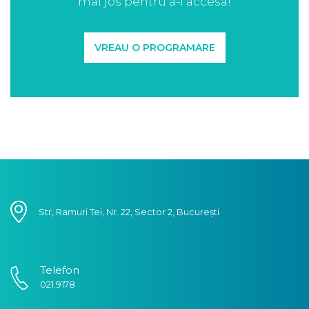
mai jos pentru a-l accesa!
VREAU O PROGRAMARE
Str, Ramuri Tei, Nr. 22, Sector 2, București
Telefon
021.9178