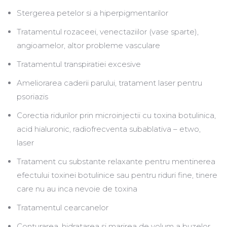
Stergerea petelor si a hiperpigmentarilor
Tratamentul rozaceei, venectaziilor (vase sparte),
angioamelor, altor probleme vasculare
Tratamentul transpiratiei excesive
Ameliorarea caderii parului, tratament laser pentru
psoriazis
Corectia ridurilor prin microinjectii cu toxina botulinica,
acid hialuronic, radiofrecventa subablativa – etwo,
laser
Tratament cu substante relaxante pentru mentinerea
efectului toxinei botulinice sau pentru riduri fine, tinere
care nu au inca nevoie de toxina
Tratamentul cearcanelor
Conturarea, hidratarea si marirea de volum a buzelor