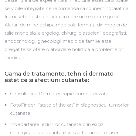
peste 15 ani de experienta in medicina estetica si toate
serviciile integrate ne recomanda sa spunem hotarat ca
frumusetea este un lucru cu care nu se poate gresi!
Alaturi de mine echipa medicala formata din medici de
talie mondiala, alergolog, chirurgi plasticieni, ecografisti,
endocrinologi, ginecologi, medic de familie este
pregatite sa ofere o abordare holistica a problemelor
medicale.
Gama de tratamente, tehnici dermato-
estetice si afectiuni cutanate:
Consultatii si Dermatoscopie computerizata
FotoFinder- “state of the art” in diagnosticul tumorilor
cutanate
Indepartarea leziunilor cutanate prin excizii
chirurgicale, radiocauterizari sau tratamente laser