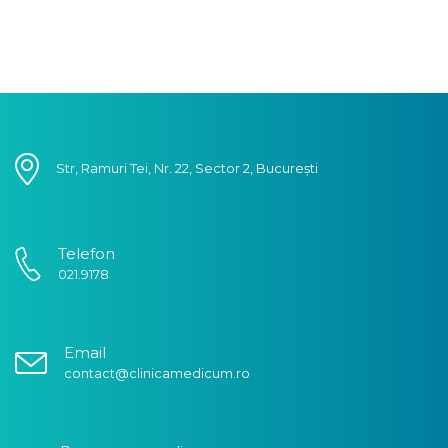
Str, Ramuri Tei, Nr. 22, Sector 2, București
Telefon
021.9178
Email
contact@clinicamedicum.ro