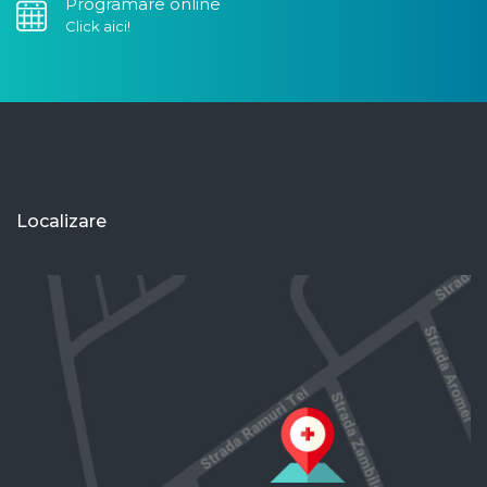
Programare online
Click aici!
Localizare