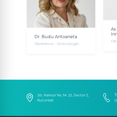
As.
Ir
Dr. Budu Antoaneta
Obs
Obstetrica - Ginecologie
T
Str, Ramuri Tei, Nr. 22, Sector 2,
București
0