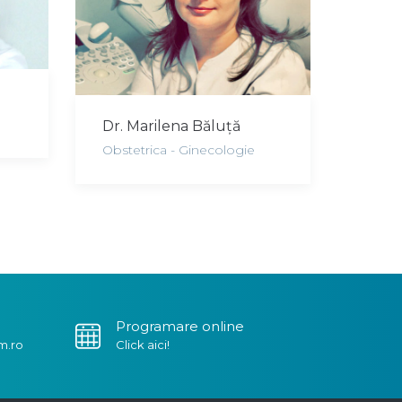
Dr. Marilena Băluță
Obstetrica - Ginecologie
Programare online
m.ro
Click aici!