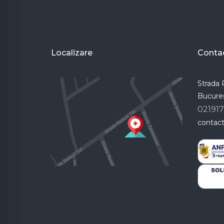
Localizare
Conta
Strada R
Bucureș
02191
contac