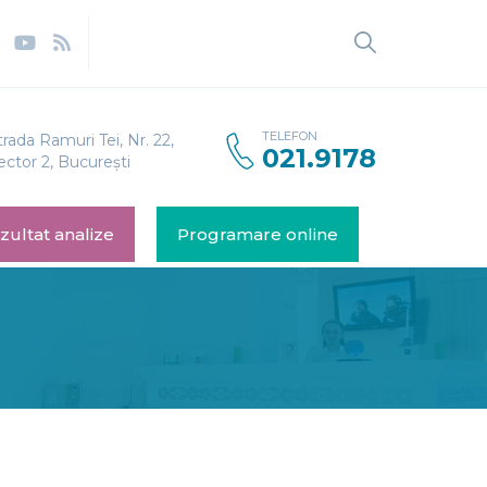
Caută
după:
TELEFON
trada Ramuri Tei, Nr. 22,
021.9178
ector 2, București
zultat analize
Programare online