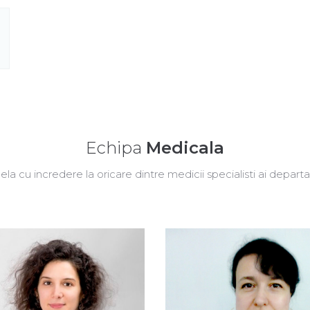
Echipa
Medicala
ela cu incredere la oricare dintre medicii specialisti ai depart