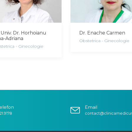
 Univ. Dr. Horhoianu
Dr. Enache Carmen
ina-Adriana
Obstetrica - Ginecologie
tetrica - Ginecologie
elefon
Email
21.9178
contact@clinicamedicu