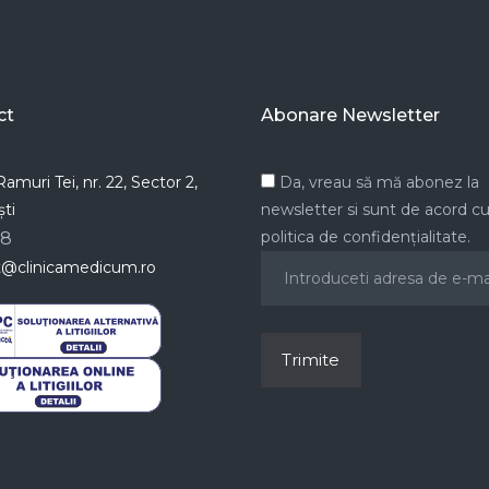
ct
Abonare Newsletter
amuri Tei, nr. 22, Sector 2,
Da, vreau să mă abonez la
ti
newsletter si sunt de acord c
politica de confidențialitate.
78
t@clinicamedicum.ro