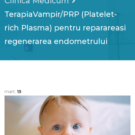
Clinica Medicum
TerapiaVampir/PRP (Platelet-
rich Plasma) pentru reparareasi
regenerarea endometrului
mart.
15