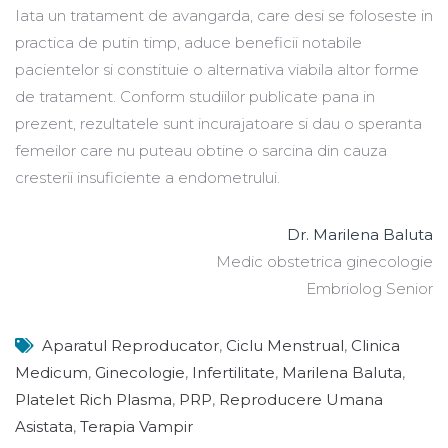
Iata un tratament de avangarda, care desi se foloseste in
practica de putin timp, aduce beneficii notabile
pacientelor si constituie o alternativa viabila altor forme
de tratament. Conform studiilor publicate pana in
prezent, rezultatele sunt incurajatoare si dau o speranta
femeilor care nu puteau obtine o sarcina din cauza
cresterii insuficiente a endometrului.
Dr. Marilena Baluta
Medic obstetrica ginecologie
Embriolog Senior
Aparatul Reproducator
,
Ciclu Menstrual
,
Clinica
Medicum
,
Ginecologie
,
Infertilitate
,
Marilena Baluta
,
Platelet Rich Plasma
,
PRP
,
Reproducere Umana
Asistata
,
Terapia Vampir