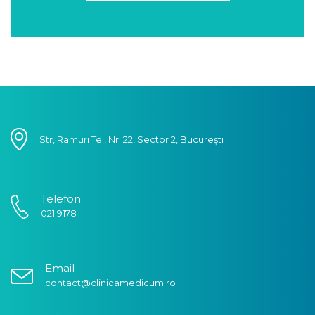
Str, Ramuri Tei, Nr. 22, Sector 2, București
Telefon
021.9178
Email
contact@clinicamedicum.ro