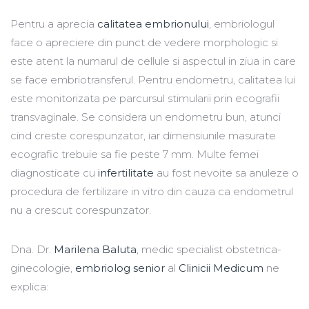
Pentru a aprecia
calitatea embrionului
, embriologul
face o apreciere din punct de vedere morphologic si
este atent la numarul de cellule si aspectul in ziua in care
se face embriotransferul. Pentru endometru, calitatea lui
este monitorizata pe parcursul stimularii prin ecografii
transvaginale. Se considera un endometru bun, atunci
cind creste corespunzator, iar dimensiunile masurate
ecografic trebuie sa fie peste 7 mm. Multe femei
diagnosticate cu
infertilitate
au fost nevoite sa anuleze o
procedura de fertilizare in vitro din cauza ca endometrul
nu a crescut corespunzator.
Dna. Dr.
Marilena Baluta
, medic specialist obstetrica-
ginecologie,
embriolog senior
al
Clinicii Medicum
ne
explica: