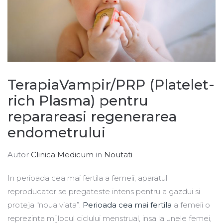
TerapiaVampir/PRP (Platelet-
rich Plasma) pentru
reparareasi regenerarea
endometrului
Autor
Clinica Medicum
in
Noutati
In perioada cea mai fertila a femeii, aparatul
reproducator se pregateste intens pentru a gazdui si
proteja “noua viata”.
Perioada cea mai fertila
a femeii o
reprezinta mijlocul ciclului menstrual, insa la unele femei,