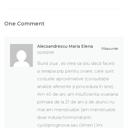
One Comment
Alecsandrescu Maria Elena
Răspunde
20/11/2019
Bună ziua , as vrea sa știu dacă faceți
și terapia prp pentru ovare; care sunt
costurile aproximative (consultație
analize aferente și procedura în sine)…
Am 40 de ani, am insuficienta ovariana
primara de la 21 de ani și de atunci nu
mai am menstruație (am menstruație
doar indusa hormonal prin
cycloproginova sau climen ) îmi