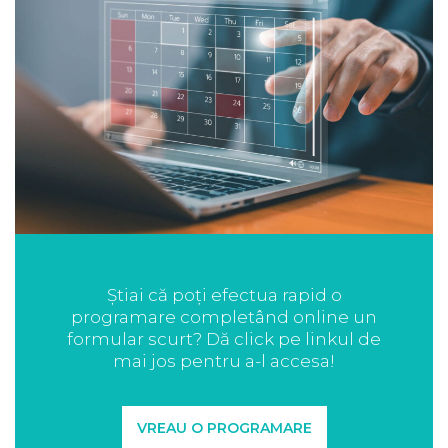
Știai că poți efectua rapid o
programare completând online un
formular scurt? Dă click pe linkul de
mai jos pentru a-l accesa!
VREAU O PROGRAMARE