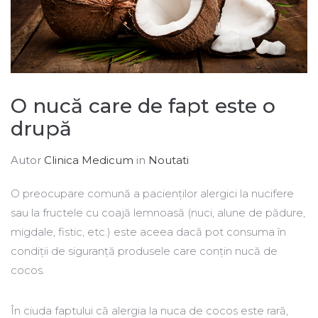
O nucă care de fapt este o
drupă
Autor
Clinica Medicum
in
Noutati
O preocupare comună a pacienților alergici la nucifere
sau la fructele cu coajă lemnoasă (nuci, alune de pădure,
migdale, fistic, etc.) este aceea dacă pot consuma în
condiții de siguranță produsele care conțin nucă de
cocos.
În ciuda faptului că alergia la nuca de cocos este rară,