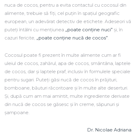
nuca de cocos, pentru a evita contactul cu cocosul din
alimente, trebuie să fiți, cel puțin în spațiul geografic
european, un adevărat detectiv de etichete. Adeseori vă
puteți întâlni cu mențiunea
„poate conţine nuci”
şi, în
cazuri fericite,
„poate conţine nucă de cocos”
.
Cocosul poate fi prezent în multe alimente cum ar fi
uleiul de cocos, zahărul, apa de cocos, smântâna, laptele
de cocos, dar și laptele praf, inclusiv în formulele speciale
pentru sugari. Puteți găsi nucă de cocos în prăjituri,
bomboane, băuturi răcoritoare și în multe alte deserturi.
Și, după cum am mai amintit, multe ingrediente derivate
din nucă de cocos se găsesc și în creme, săpunuri și
șampoane.
Dr. Nicolae Adriana