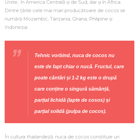
Unite, în America Centrală și de Sud, dar și în Africa.
Dintre țările cele mai mari producătoare de cocos se
numără Mozambic, Tanzania, Ghana, Philipine și
Indonezia.
Tehnic vorbind, nuca de cocos nu
este de fapt chiar o nucă. Fructul, care
poate cântări și 1-2 kg este o drupă
care conține o singură sămânță,
parțial lichidă (lapte de cosos) și
parțial solidă (pulpa de cocos).
În cultura thailandeză, nuca de cocos constituie un