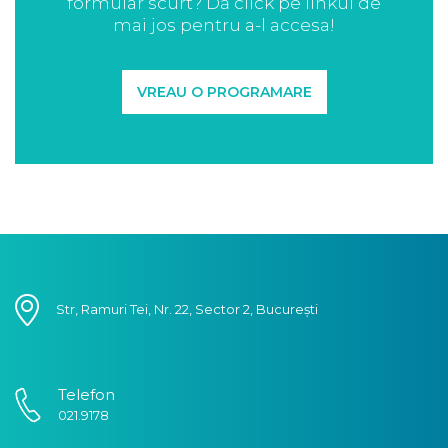
formular scurt? Dă click pe linkul de
mai jos pentru a-l accesa!
VREAU O PROGRAMARE
Str, Ramuri Tei, Nr. 22, Sector 2, București
Telefon
021.9178