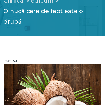
Clinica Medicum
O nucă care de fapt este o
drupă
mart.
05