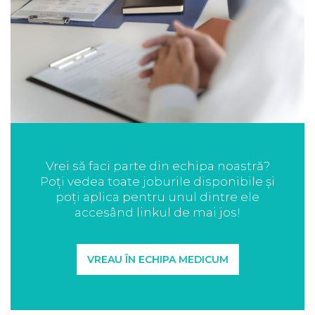
Vrei să faci parte din echipa noastră?
Poți vedea toate joburile disponibile și
poți aplica pentru unul dintre ele
accesând linkul de mai jos!
VREAU ÎN ECHIPA MEDICUM