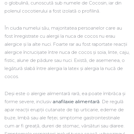
o globulină, cunoscută sub numele de Cocosin, iar din
polenul cocotierului a fost izolată o profilină.
În ciuda numelui său, majoritatea persoanelor care au
fost înregistrate cu alergii la nuca de cocos nu erau
alergice și la alte nuci. Foarte rar au fost raportate reacții
alergice încrucișate între nuca de cocos și soia, linte, caju,
fistic, alune de pădure sau nuci. Există, de asemenea, o
legătură slabă între alergia la latex și alergia la nucă de
cocos.
Deși este o alergie alimentară rară, ea poate îmbrăca și
forme severe, inclusiv
anafilaxie alimentară
. De regulă
apar reacții erupții cutanate de tip urticarie, edeme de
buze, limbă sau ale feței, simptome gastrointestinale
cum ar fi greață, dureri de stomac, vărsături sau diaree.
Simptomele respiratorii includ tusea seacă, wheezingul