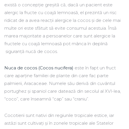
există o concepție greșită că, dacă un pacient este
alergic la fructe cu coajă lemnoasă, el prezintă un risc
ridicat de a avea reacții alergice la cocos și de cele mai
multe ori este sfătuit să evite consumul acestuia. Însă
marea majoritate a persoanelor care sunt alergice la
fructele cu coajă lemnoasă pot mânca în deplină
siguranță nucă de cocos.
Nuca de cocos (Cocos nucifera)
este în fapt un fruct
care aparține familiei de plante din care fac parte
palmierii, Aracaceae. Numele său derivă din cuvântul
portughez și spaniol care datează din secolul al XVI-lea,
“coco”, care înseamnă “cap” sau “craniu”.
Cocotierii sunt nativi din regiunile tropicale estice, iar
astăzi sunt cultivați și în zonele tropicale ale Statelor