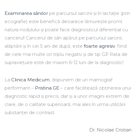
Examinarea sânilor
pe parcursul sarcinii și în lactație (prin
ecografie) este benefică deoarece lămurește promt
natura nodulului și poate face diagnosticul diferențial cu
cancerul! Cancerul de sân apărut pe parcursul sarcinii,
alăptării și în cei 5 ani de după, este
foarte agresiv
, fiind
de cele mai multe ori triplu negativ și de tip G3! Rata de
supraviețuire este de maxim 6-12 luni de la diagnostic!
La
Clinica Medicum
, dispunem de un mamograf
performant –
Pristina GE
– care facilitează obținerea unui
diagnostic rapid și precis, dar și a unor imagini extrem de
clare, de o calitate superioară, mai ales în urma utilizării
substanței de contrast.
Dr. Nicolae Cristian