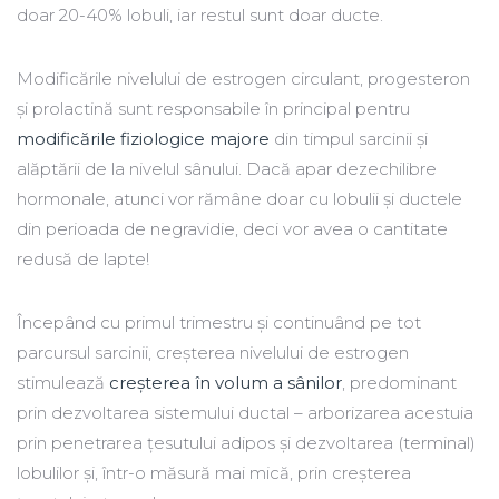
doar 20-40% lobuli, iar restul sunt doar ducte.
Modificările nivelului de estrogen circulant, progesteron
și prolactină sunt responsabile în principal pentru
modificările fiziologice majore
din timpul sarcinii și
alăptării de la nivelul sânului. Dacă apar dezechilibre
hormonale, atunci vor rămâne doar cu lobulii și ductele
din perioada de negravidie, deci vor avea o cantitate
redusă de lapte!
Începând cu primul trimestru și continuând pe tot
parcursul sarcinii, creșterea nivelului de estrogen
stimulează
creșterea în volum a sânilor
, predominant
prin dezvoltarea sistemului ductal – arborizarea acestuia
prin penetrarea țesutului adipos și dezvoltarea (terminal)
lobulilor și, într-o măsură mai mică, prin creșterea