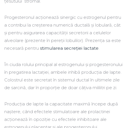
țesutului stromal.
Progesteronul acționează sinergic cu estrogenul pentru
a contribui la creșterea numerică ductală și lobulară, cât
și pentru asigurarea capacității secretorii a celulelor
alveolare (prezente în pereții lobulilor). Prezența sa este
necesară pentru
stimularea secreției lactate
.
În ciuda rolului principal al estrogenului și progesteronului
în pregatirea lactației, ambele inhibă producția de lapte.
Colostrul este secretat în sistemul ductal în ultimele zile
de sarcină, dar în proporție de doar câțiva mililitri pe zi.
Producția de lapte la capacitate maximă începe după
naștere, când efectele stimulatoare ale prolactinei
acționează în opoziție cu efectele inhibitoare ale
estrogenului placentar și ale progesteronului.