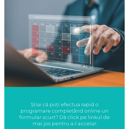
Știai că poți efectua rapid o
programare completând online un
formular scurt? Dă click pe linkul de
mai jos pentru a-l accesa!