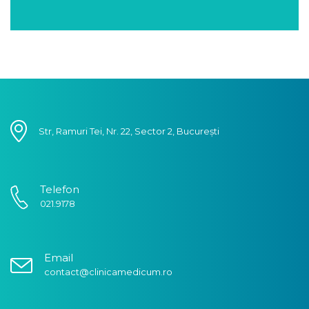
Str, Ramuri Tei, Nr. 22, Sector 2, București
Telefon
021.9178
Email
contact@clinicamedicum.ro