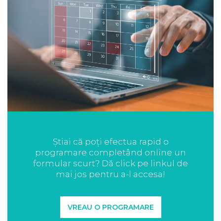
Știai că poți efectua rapid o
programare completând online un
formular scurt? Dă click pe linkul de
mai jos pentru a-l accesa!
VREAU O PROGRAMARE