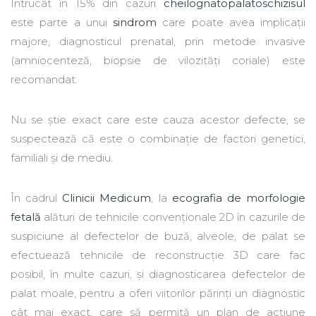
Întrucât în 15% din cazuri
cheilognatopalatoschizisul
este parte a unui
sindrom
care poate avea implicații
majore, diagnosticul prenatal, prin metode invasive
(amniocenteză, biopsie de vilozități coriale) este
recomandat.
Nu se știe exact care este cauza acestor defecte, se
suspectează că este o combinație de factori genetici,
familiali și de mediu.
În cadrul
Clinicii Medicum
, la
ecografia de morfologie
fetală
alături de tehnicile convenționale 2D în cazurile de
suspiciune al defectelor de buză, alveole, de palat se
efectuează tehnicile de reconstrucție 3D care fac
posibil, în multe cazuri, și diagnosticarea defectelor de
palat moale, pentru a oferi viitorilor părinți un diagnostic
cât mai exact, care să permită un plan de acțiune