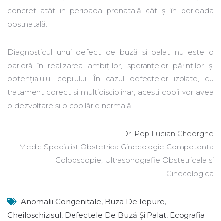
concret atât in perioada prenatală cât și în perioada
postnatală.
Diagnosticul unui defect de buză și palat nu este o
barieră în realizarea ambițiilor, speranțelor părinților și
potențialului copilului. În cazul defectelor izolate, cu
tratament corect și multidisciplinar, acești copii vor avea
o dezvoltare și o copilărie normală.
Dr. Pop Lucian Gheorghe
Medic Specialist Obstetrica Ginecologie Competenta
Colposcopie, Ultrasonografie Obstetricala si
Ginecologica
Anomalii Congenitale
,
Buza De Iepure
,
Cheiloschizisul
,
Defectele De Buză Și Palat
,
Ecografia