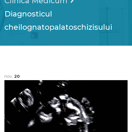
Clinica Medicum
Diagnosticul
cheilognatopalatoschizisului
nov.
20