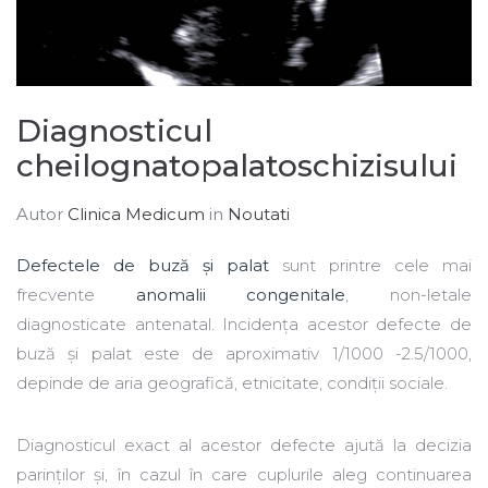
Diagnosticul
cheilognatopalatoschizisului
Autor
Clinica Medicum
in
Noutati
Defectele de buză și palat
sunt printre cele mai
frecvente
anomalii congenitale
, non-letale
diagnosticate antenatal. Incidența acestor defecte de
buză și palat este de aproximativ 1/1000 -2.5/1000,
depinde de aria geografică, etnicitate, condiții sociale.
Diagnosticul exact al acestor defecte ajută la decizia
parinților și, în cazul în care cuplurile aleg continuarea