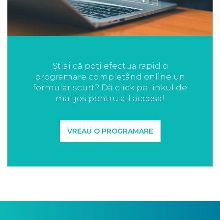
Știai că poți efectua rapid o
programare completând online un
formular scurt? Dă click pe linkul de
mai jos pentru a-l accesa!
VREAU O PROGRAMARE