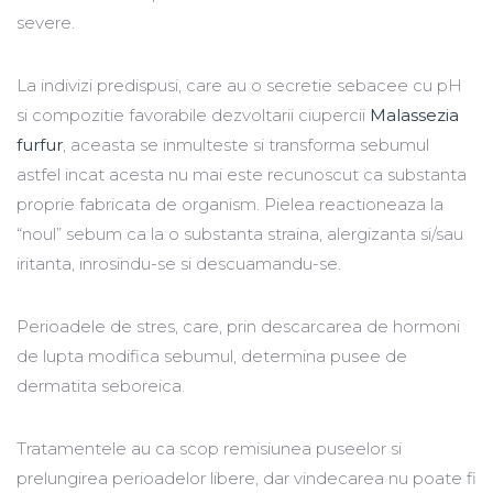
severe.
La indivizi predispusi, care au o secretie sebacee cu pH
si compozitie favorabile dezvoltarii ciupercii
Malassezia
furfur
, aceasta se inmulteste si transforma sebumul
astfel incat acesta nu mai este recunoscut ca substanta
proprie fabricata de organism. Pielea reactioneaza la
“noul” sebum ca la o substanta straina, alergizanta si/sau
iritanta, inrosindu-se si descuamandu-se.
Perioadele de stres, care, prin descarcarea de hormoni
de lupta modifica sebumul, determina pusee de
dermatita seboreica.
Tratamentele au ca scop remisiunea puseelor si
prelungirea perioadelor libere, dar vindecarea nu poate fi