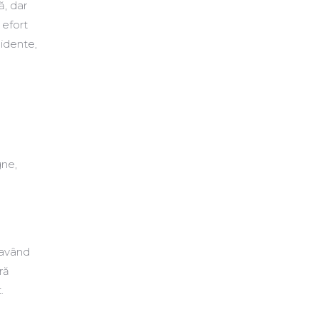
ă, dar
 efort
cidente,
gne,
iavând
ră
.