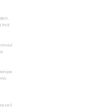
andem.
ă încă
tonusul
și
eteni pe
imic
e
ea ce îi