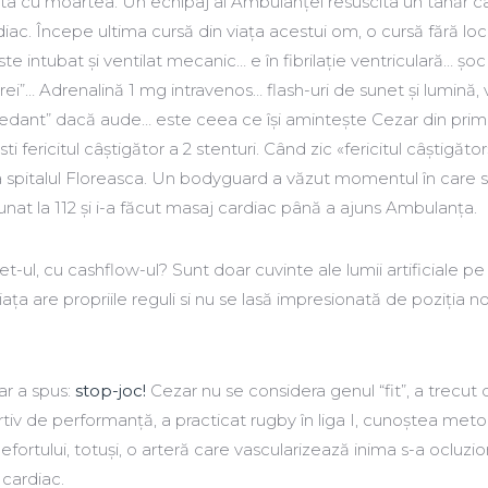
pta cu moartea. Un echipaj al Ambulanței resuscita un tânăr ca
iac. Începe ultima cursă din viața acestui om, o cursă fără locu
 este intubat și ventilat mecanic… e în fibrilație ventriculară… șoc
 trei”… Adrenalină 1 mg intravenos… flash-uri de sunet şi lumină, 
bsedant” dacă aude… este ceea ce își amintește Cezar din prim
esti fericitul câștigător a 2 stenturi. Când zic «fericitul câștigător
a spitalul Floreasca. Un bodyguard a văzut momentul în care 
sunat la 112 și i-a făcut masaj cardiac până a ajuns Ambulanța.
-ul, cu cashflow-ul? Sunt doar cuvinte ale lumii artificiale pe
iața are propriile reguli si nu se lasă impresionată de poziția n
zar a spus:
stop-joc!
Cezar nu se considera genul “fit”, a trecut
rtiv de performanță, a practicat rugby în liga I, cunoștea met
ortului, totuși, o arteră care vascularizează inima s-a ocluzion
 cardiac.