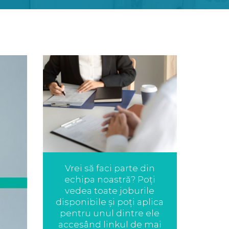
Vrei să faci parte din
echipa noastră? Poți
vedea toate joburile
disponibile și poți aplica
pentru unul dintre ele
accesând linkul de mai