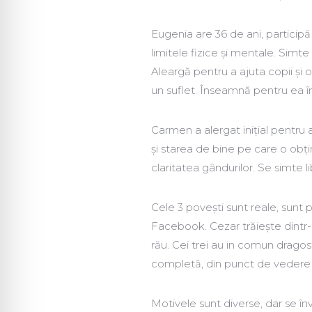
Eugenia are 36 de ani, participă 
limitele fizice și mentale. Simte
Aleargă pentru a ajuta copii și 
un suflet. Înseamnă pentru ea în
Carmen a alergat inițial pentru 
şi starea de bine pe care o obțin
claritatea gândurilor. Se simte li
Cele 3 povești sunt reale, sunt 
Facebook. Cezar trăiește dintr-
rău. Cei trei au in comun dragos
completă, din punct de vedere 
Motivele sunt diverse, dar se înv