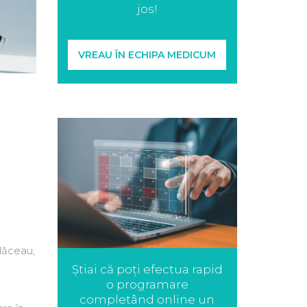
jos!
VREAU ÎN ECHIPA MEDICUM
ălăceau,
Știai că poți efectua rapid
o programare
completând online un