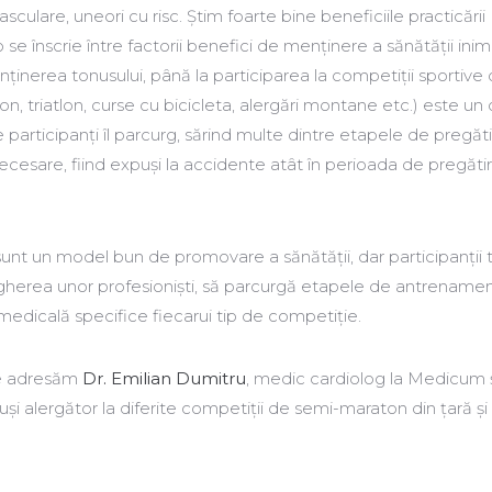
ulare, uneori cu risc. Știm foarte bine beneficiile practicării
io se înscrie între factorii benefici de menținere a sănătății inimi
ținerea tonusului, până la participarea la competiții sportive
, triatlon, curse cu bicicleta, alergări montane etc.) este un
e participanți îl parcurg, sărind multe dintre etapele de pregăti
cesare, fiind expuși la accidente atât în perioada de pregătir
unt un model bun de promovare a sănătății, dar participanții 
herea unor profesioniști, să parcurgă etapele de antrenamen
medicală specifice fiecarui tip de competiție.
 le adresăm
Dr. Emilian Dumitru
, medic cardiolog la Medicum 
uși alergător la diferite competiții de semi-maraton din țară și