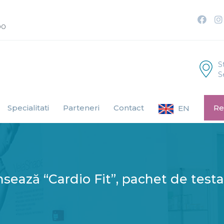
00
S
S
Specialitati
Parteneri
Contact
Re
EN
nsează “Cardio Fit”, pachet de test