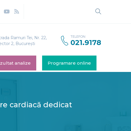
TELEFON
trada Ramuri Tei, Nr. 22,
021.9178
ector 2, București
zultat analize
Programare online
are cardiacă dedicat