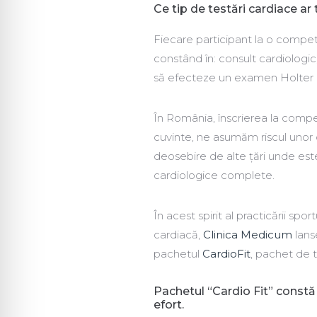
Ce tip de testări cardiace ar 
Fiecare participant la o competi
constând în: consult cardiologic,
să efecteze un examen Holter
În România, înscrierea la compe
cuvinte, ne asumăm riscul unor 
deosebire de alte țări unde es
cardiologice complete.
În acest spirit al practicării sp
cardiacă,
Clinica Medicum
lans
pachetul
CardioFit
, pachet de t
Pachetul “Cardio Fit” constă 
efort.