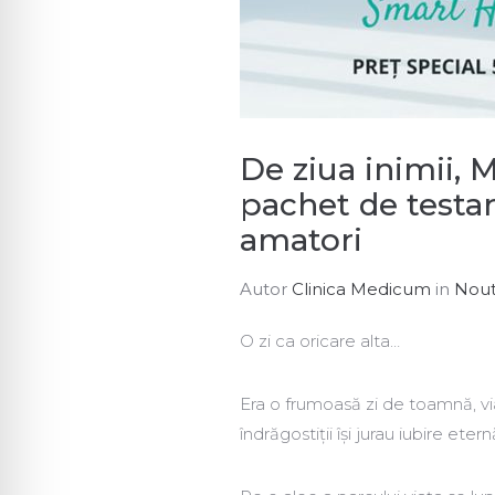
De ziua inimii, 
pachet de testar
amatori
Autor
Clinica Medicum
in
Nout
O zi ca oricare alta…
Era o frumoasă zi de toamnă, viaț
îndrăgostiții își jurau iubire eter