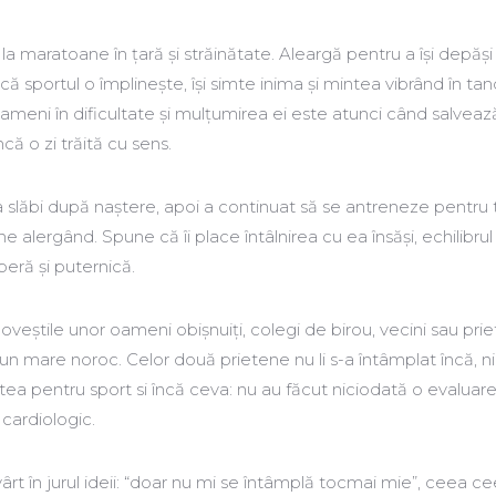
la maratoane în țară și străinătate. Aleargă pentru a își depăși
 că sportul o împlinește, își simte inima şi mintea vibrând în t
oameni în dificultate și mulțumirea ei este atunci când salveaz
că o zi trăită cu sens.
a slăbi după naștere, apoi a continuat să se antreneze pentru 
e alergând. Spune că îi place întâlnirea cu ea însăși, echilibrul 
beră și puternică.
poveștile unor oameni obișnuiți, colegi de birou, vecini sau pri
un mare noroc. Celor două prietene nu li s-a întâmplat încă, n
tea pentru sport si încă ceva: nu au făcut niciodată o evaluar
cardiologic.
ârt în jurul ideii: “doar nu mi se întâmplă tocmai mie”, ceea ce