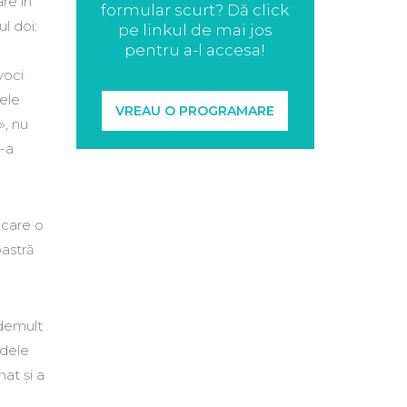
re în
formular scurt? Dă click
l doi:
pe linkul de mai jos
pentru a-l accesa!
voci
ele
VREAU O PROGRAMARE
», nu
s-a
 care o
oastră
 demult
odele
at și a