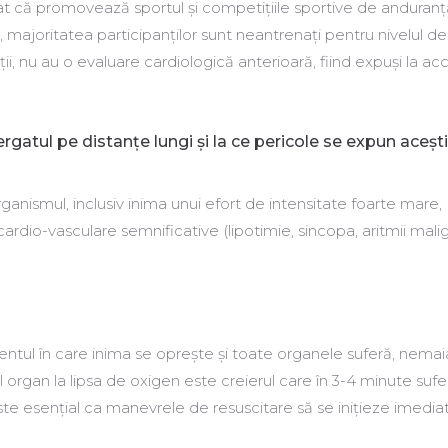
t că promovează sportul și competițiile sportive de anduranț
majoritatea participanților sunt neantrenați pentru nivelul de
i, nu au o evaluare cardiologică anterioară, fiind expuși la ac
.
rgatul pe distanțe lungi și la ce pericole se expun acești
anismul, inclusiv inima unui efort de intensitate foarte mare,
cardio-vasculare semnificative (lipotimie, sincopa, aritmii mali
ntul în care inima se oprește și toate organele suferă, nema
l organ la lipsa de oxigen este creierul care în 3-4 minute sufe
t este esențial ca manevrele de resuscitare să se inițieze imediat