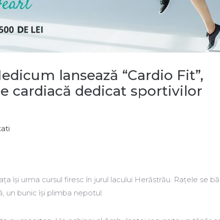
Medicum lansează “Cardio Fit”,
e cardiacă dedicat sportivilor
ati
a își urma cursul firesc în jurul lacului Herăstrău. Rațele se b
nă, un bunic își plimba nepotul.