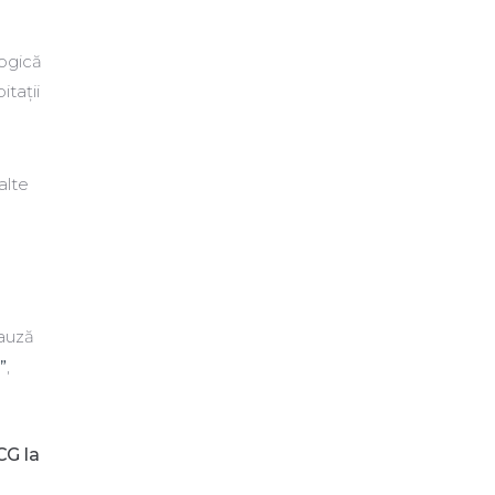
logică
itații
alte
cauză
”
,
CG la