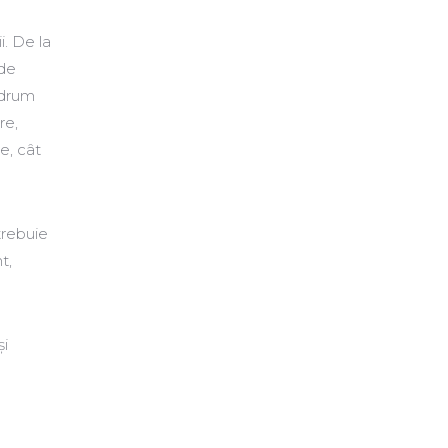
i. De la
 de
 drum
re,
e, cât
trebuie
t,
și