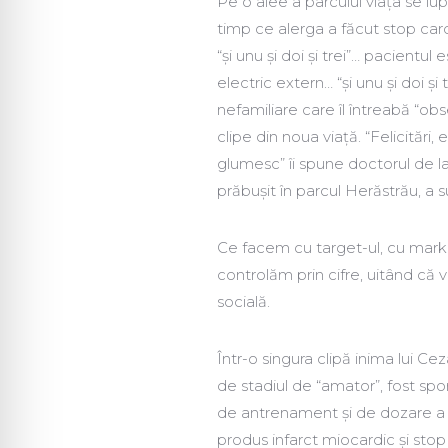
Pe o alee a parcului viața se lu
timp ce alerga a făcut stop card
“și unu și doi și trei”… pacientul
electric extern… “și unu și doi și
nefamiliare care îl întreabă “o
clipe din noua viață. “Felicitări, 
glumesc” îi spune doctorul de l
prăbușit în parcul Herăstrău, a 
Ce facem cu target-ul, cu market
controlăm prin cifre, uitând că v
socială.
Într-o singura clipă inima lui Ce
de stadiul de “amator”, fost spo
de antrenament și de dozare a ef
produs infarct miocardic și stop