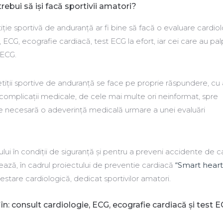
trebui să iși facă sportivii amatori?
ție sportivă de anduranță ar fi bine să facă o evaluare cardio
 ECG, ecografie cardiacă, test ECG la efort, iar cei care au palp
 ECG.
tiții sportive de anduranță se face pe proprie răspundere, cu 
complicații medicale, de cele mai multe ori neinformat, spre
te necesară o adeverință medicală urmare a unei evaluări
ortului în condiții de siguranță și pentru a preveni accidente de 
ează, în cadrul proiectului de preventie cardiacă
“Smart heart
estare cardiologică, dedicat sportivilor amatori.
în: consult cardiologie, ECG, ecografie cardiacă și test E