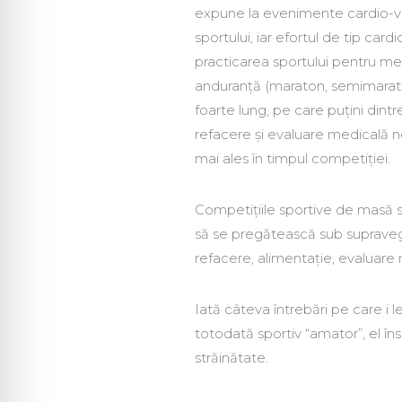
expune la evenimente cardio-vasc
sportului, iar efortul de tip card
practicarea sportului pentru men
anduranță (maraton, semimaraton
foarte lung, pe care puțini dintr
refacere și evaluare medicală ne
mai ales în timpul competiției.
Competițiile sportive de masă s
să se pregătească sub supraveg
refacere, alimentație, evaluare 
Iată câteva întrebări pe care i
totodată sportiv “amator”, el îns
străinătate.