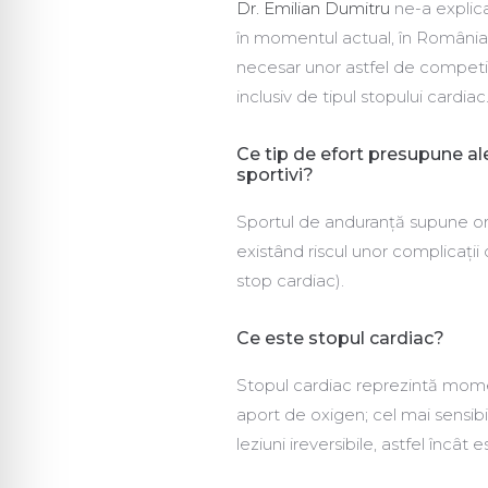
Dr. Emilian Dumitru
ne-a explica
în momentul actual, în România, 
necesar unor astfel de competiți
inclusiv de tipul stopului cardiac
Ce tip de efort presupune ale
sportivi?
Sportul de anduranță supune org
existând riscul unor complicații 
stop cardiac).
Ce este stopul cardiac?
Stopul cardiac reprezintă mome
aport de oxigen; cel mai sensibi
leziuni ireversibile, astfel încâ