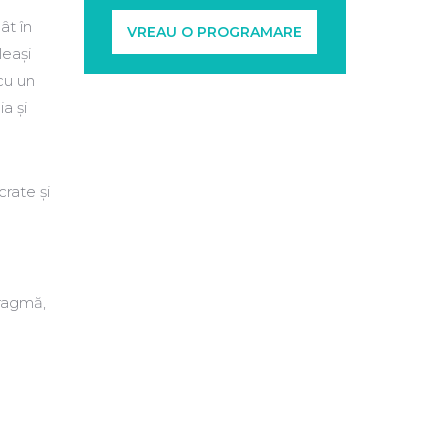
ât în
VREAU O PROGRAMARE
leași
cu un
a și
crate și
fragmă,