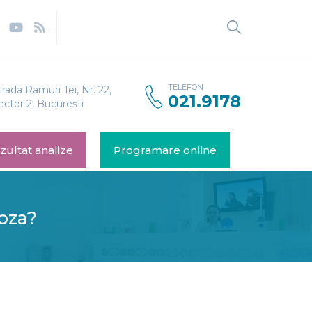
TELEFON
trada Ramuri Tei, Nr. 22,
021.9178
ector 2, București
zultat analize
Programare online
oza?