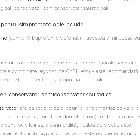
rgical (conservator, semiconservator sau radical).
pentru simptomatologie include:
ene
(cum ar fi ibuprofen, diclofenac) – acestea diminuează du
ne utilizarea de diferiți hormoni sau combinații ale acestora
 orale combinate, agoniști de GnRH etc) – este recomandată
de gravitatea afecțiunii și scopul tratamentului
e fi conservator, semiconservator sau radical.
servator
are ca scop excizia leziunilor endometriozice vizibile
ene endometriozice, numite endometrioame) și eliberarea adere
 contribuie la instalarea infertilității; calea de elecție este
ratamentului chirurgical conservator este recurența leziunilor