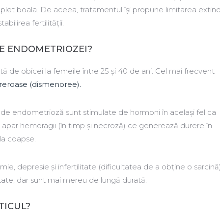
et boala. De aceea, tratamentul își propune limitarea extinde
ilirea fertilității.
E ENDOMETRIOZEI?
 de obicei la femeile între 25 și 40 de ani. Cel mai frecvent
reroase (dismenoree).
e de endometrioză sunt stimulate de hormoni în același fel ca
– apar hemoragii (în timp și necroză) ce generează durere în
 la coapse.
e, depresie și infertilitate (dificultatea de a obține o sarcină)
tate, dar sunt mai mereu de lungă durată.
TICUL?