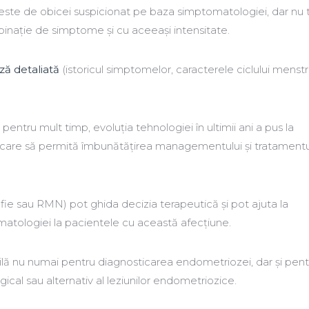
ste de obicei suspicionat pe baza simptomatologiei, dar nu 
inație de simptome și cu aceeași intensitate.
ă detaliată
(istoricul simptomelor, caracterele ciclului menstr
pentru mult timp, evoluția tehnologiei în ultimii ani a pus la
care să permită îmbunătățirea managementului și tratamentu
afie sau RMN) pot ghida decizia terapeutică și pot ajuta la
atologiei la pacientele cu această afecțiune.
ilă nu numai pentru diagnosticarea endometriozei, dar și pent
gical sau alternativ al leziunilor endometriozice.