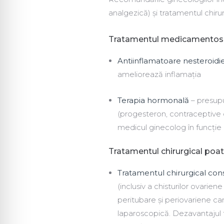
analgezică) și tratamentul chiru
Tratamentul medicamentos 
Antiinflamatoare nesteroidi
ameliorează inflamația
Terapia hormonală
– presupu
(progesteron, contraceptive
medicul ginecolog în funcție 
Tratamentul chirurgical poat
Tratamentul chirurgical con
(inclusiv a chisturilor ovari
peritubare și periovariene care
laparoscopică. Dezavantajul t