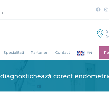
00
S
S
Specialitati
Parteneri
Contact
Re
EN
diagnostichează corect endometri