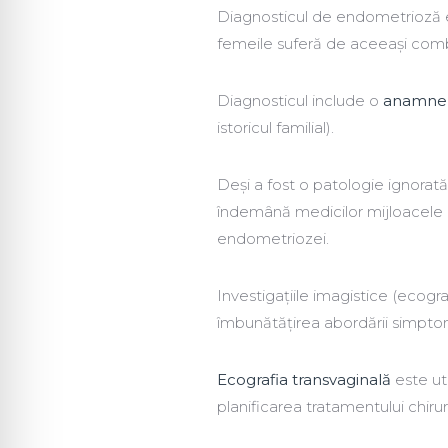
Diagnosticul de endometrioză e
femeile suferă de aceeași comb
Diagnosticul include o
anamnez
istoricul familial).
Deși a fost o patologie ignorată 
îndemână medicilor mijloacele 
endometriozei.
Investigațiile imagistice (ecogr
îmbunătățirea abordării simptom
Ecografia transvaginală
este ut
planificarea tratamentului chirur