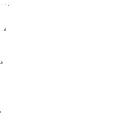
toate
ual,
lui
ru