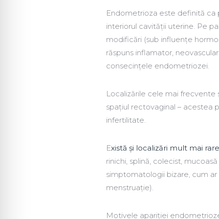
Endometrioza este definită ca
interiorul cavității uterine. Pe 
modificări (sub influențe hormo
răspuns inflamator, neovascular
consecințele endometriozei.
Localizările cele mai frecvente 
spațiul rectovaginal – acestea 
infertilitate.
E
xistă și localizări mult mai rare
rinichi, splină, colecist, mucoas
simptomatologii bizare, cum ar f
menstruație).
Motivele apariției endometriozei