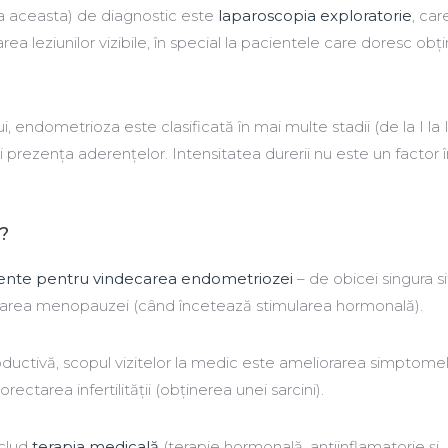
a aceasta) de diagnostic este
laparoscopia exploratorie
, car
rea leziunilor vizibile, în special la pacientele care doresc obț
 endometrioza este clasificată în mai multe stadii (de la I la I
și prezența aderențelor. Intensitatea durerii nu este un factor 
?
ente pentru vindecarea endometriozei
– de obicei singura si
talarea menopauzei (când încetează stimularea hormonală).
oductivă, scopul vizitelor la medic este ameliorarea simptomel
orectarea infertilității (obținerea unei sarcini).
nclud
terapia medicală
(terapie hormonală, antiinflamatorie și