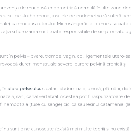
 prezența de mucoasă endometrială normală în alte zone dec
parcursul ciclului hormonal, insulele de endometrioză suferă ace
nale) ca mucoasa uterului. Microsângerările interne asociate 
izația și fibrozarea sunt toate responsabile de simptomatologi
sunt în pelvis – ovare, trompe, vagin, col, ligamentele utero-sa
provoacă dureri menstruale severe, durere pelvină cronică și
, în afara pelvisului:
cicatrici abdominale, pleură, plămâni, dia
ă nazală, sâni, canal vertebral. Acestea pot fi răspunzătoare de
i hemoptizia (tuse cu sânge) ciclică sau leșinul catamenial (la
 nu sunt bine cunoscute (există mai multe teorii) și nu există