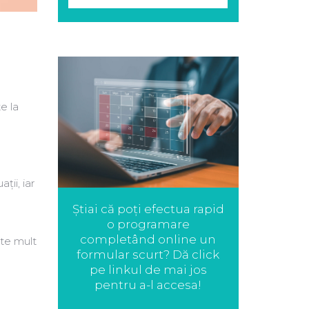
e la
ii, iar
Știai că poți efectua rapid
o programare
completând online un
ate mult
formular scurt? Dă click
pe linkul de mai jos
pentru a-l accesa!