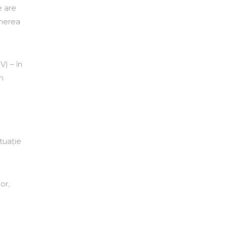
e are
inerea
V) – în
în
tuație
or,