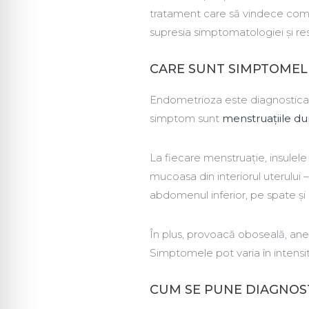
tratament care să vindece compl
supresia simptomatologiei și restab
CARE SUNT SIMPTOMEL
Endometrioza este diagnosticată
simptom sunt
menstruațiile du
La fiecare menstruație, insulel
mucoasa din interiorul uterului 
abdomenul inferior, pe spate și
În plus, provoacă oboseală, anemi
Simptomele pot varia în intensi
CUM SE PUNE DIAGNOS