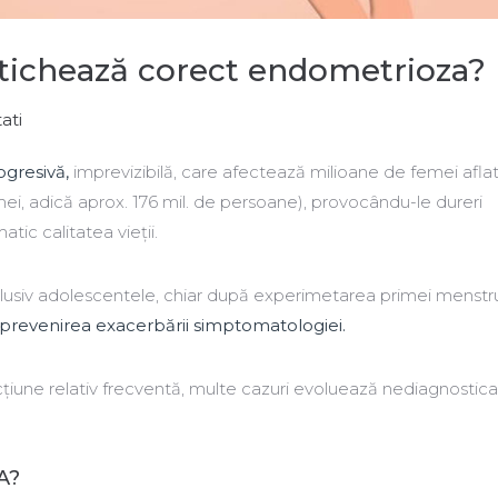
tichează corect endometrioza?
ati
ogresivă,
imprevizibilă, care afectează milioane de femei aflat
mei, adică aprox. 176 mil. de persoane), provocându-le dureri
tic calitatea vieții.
siv adolescentele, chiar după experimetarea primei menstruaț
prevenirea exacerbării simptomatologiei.
ecțiune relativ frecventă, multe cazuri evoluează nediagnostic
A?