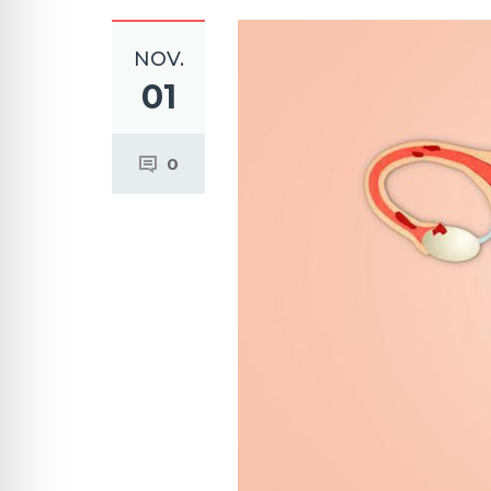
NOV.
01
0