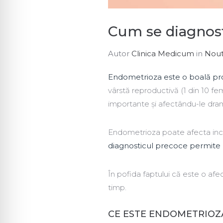
Cum se diagnos
Autor
Clinica Medicum
in
Nout
Endometrioza este o boală pr
vârstă reproductivă (1 din 10 fe
importante și afectându-le drama
Endometrioza poate afecta inclu
diagnosticul precoce permite 
În pofida faptului că este o af
timp.
CE ESTE ENDOMETRIOZ