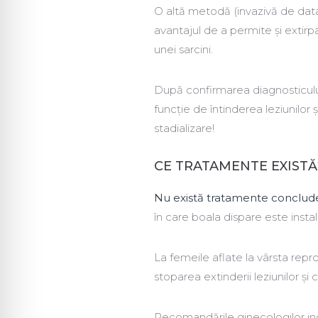
O altă metodă (invazivă de dat
avantajul de a permite și extirpa
unei sarcini.
După confirmarea diagnosticului,
funcție de întinderea leziunilor 
stadializare!
CE TRATAMENTE EXISTĂ
Nu există tratamente conclud
în care boala dispare este ins
La femeile aflate la vârsta repr
stoparea extinderii leziunilor și c
Recomandările ginecologilor i