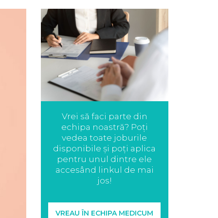
Vrei să faci parte din
echipa noastră? Poți
vedea toate joburile
disponibile și poți aplica
pentru unul dintre ele
accesând linkul de mai
jos!
VREAU ÎN ECHIPA MEDICUM