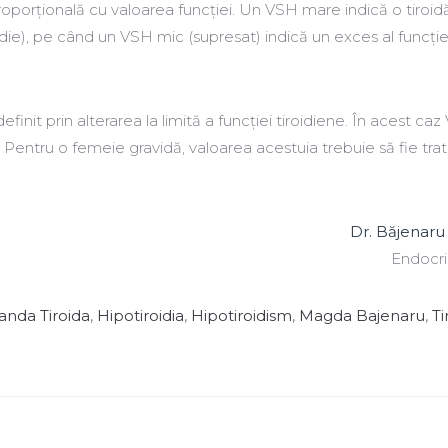
roporțională cu valoarea funcției. Un VSH mare indică o tiroid
idie), pe când un VSH mic (supresat) indică un exces al funcție
efinit prin alterarea la limită a funcției tiroidiene. În acest ca
 Pentru o femeie gravidă, valoarea acestuia trebuie să fie tra
Dr. Băjenar
Endocri
anda Tiroida
,
Hipotiroidia
,
Hipotiroidism
,
Magda Bajenaru
,
Ti