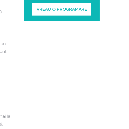
VREAU O PROGRAMARE
ă
n
-un
sunt
ai la
ă.