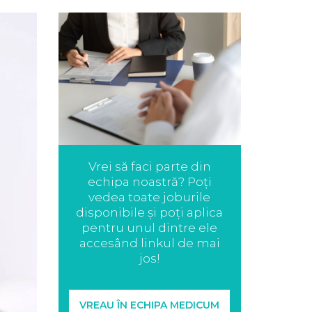
Vrei să faci parte din
echipa noastră? Poți
vedea toate joburile
disponibile și poți aplica
pentru unul dintre ele
accesând linkul de mai
jos!
VREAU ÎN ECHIPA MEDICUM