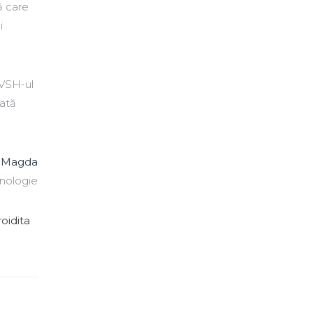
ă care
i
z VSH-ul
tată
u Magda
nologie
roidita