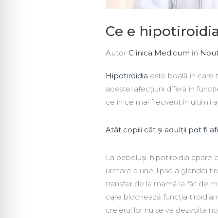
Ce e hipotiroidi
Autor
Clinica Medicum
in
Nout
Hipotiroidia
este boală în care t
acestei afecțiuni diferă în func
ce in ce mai frecvent în ultimii a
Atât copiii cât și adulții pot fi af
La bebeluși, hipotiroidia apare 
urmare a unei lipse a glandei tir
transfer de la mamă la făt de m
care blochează funcția tiroidian
creierul lor nu se va dezvolta no