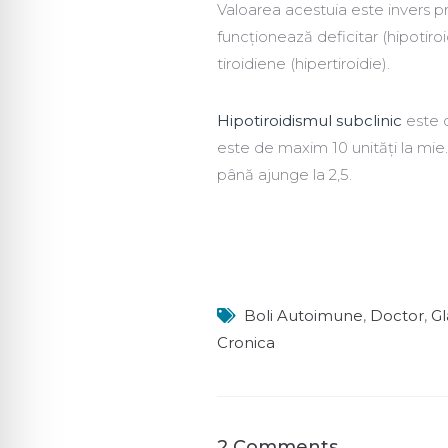
Valoarea acestuia este invers p
funcționează deficitar (hipotiro
tiroidiene (hipertiroidie).
Hipotiroidismul subclinic
este d
este de maxim 10 unități la mie.
până ajunge la 2,5.
Boli Autoimune
,
Doctor
,
Gl
Cronica
2 Comments