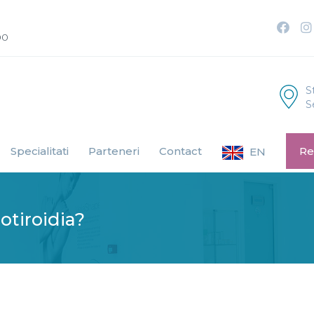
00
S
S
Specialitati
Parteneri
Contact
Re
EN
otiroidia?