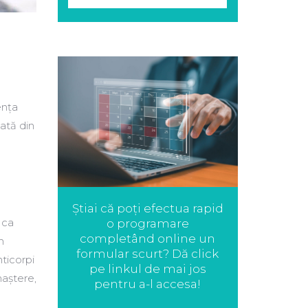
ența
cată din
Știai că poți efectua rapid
 ca
o programare
completând online un
n
formular scurt? Dă click
ticorpi
pe linkul de mai jos
naștere,
pentru a-l accesa!