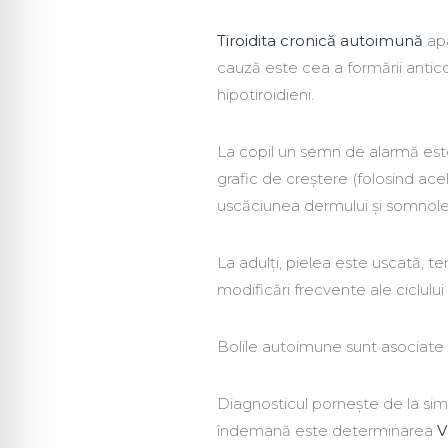
Tiroidita cronică autoimună
apa
cauză este cea a formării antico
hipotiroidieni.
La copil un semn de alarmă es
grafic de creștere (folosind acel
uscăciunea dermului și somnole
La adulți, pielea este uscată, t
modificări frecvente ale ciclului 
Bolile autoimune sunt asociate ad
Diagnosticul pornește de la sim
îndemană este determinarea
V