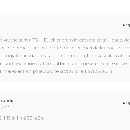
Răs
 vrut sa scrieti TSH. Eu chiar eram interesata sa aflu daca, de
valori normale, tiroidita poate da valori mari de leucocite si va
 ecografie tiroida are aspect neomogen, hipervascularizat, da
moni tiroidieni ies tot timpul bine. Ce nu iese bine este nr de
 Mai exact 9.4 pt leucocite si VSG 15 la 1 h si 35 la 2 h.
exandra
Răs
11/2019
H 15 la 1 h si 35 la 2h