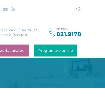
TELEFON
trada Ramuri Tei, Nr. 22,
021.9178
ector 2, București
zultat analize
Programare online