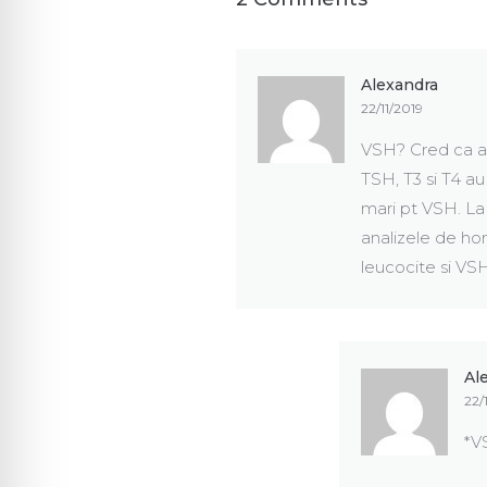
Alexandra
22/11/2019
VSH? Cred ca ati
TSH, T3 si T4 au 
mari pt VSH. La
analizele de hor
leucocite si VSH.
Al
22/
*VS