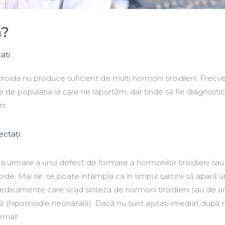
a?
ati
iroida nu produce suficient de mulți hormoni tiroidieni. Frecv
ție de populația la care ne raportăm, dar tinde să fie diagnosti
ni.
ectați.
ca urmare a unui defect de formare a hormonilor tiroidieni sau
oide. Mai rar, se poate întâmpla ca în timpul sarcinii să apară u
edicamente care scad sinteza de hormoni tiroidieni sau de an
ă (hipotiroidie neonatală). Dacă nu sunt ajutați imediat după 
rmal!