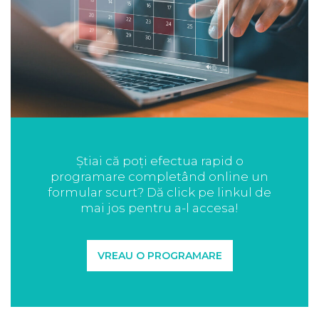
Știai că poți efectua rapid o
programare completând online un
formular scurt? Dă click pe linkul de
mai jos pentru a-l accesa!
VREAU O PROGRAMARE