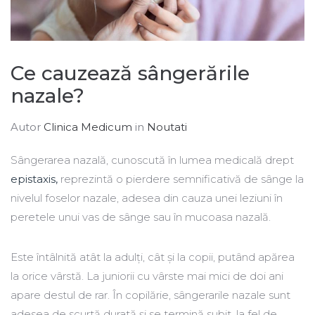
Ce cauzează sângerările
nazale?
Autor
Clinica Medicum
in
Noutati
Sângerarea nazală, cunoscută în lumea medicală drept
epistaxis,
reprezintă o pierdere semnificativă de sânge la
nivelul foselor nazale, adesea din cauza unei leziuni în
peretele unui vas de sânge sau în mucoasa nazală.
Este întâlnită atât la adulți, cât și la copii, putând apărea
la orice vârstă. La juniorii cu vârste mai mici de doi ani
apare destul de rar. În copilărie, sângerarile nazale sunt
adesea de scurtă durată și se termină subit, la fel de