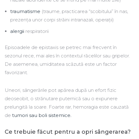
traumatisme
(traume, practicarea “scobitului” în nas,
prezența unor corpi străini intranazali, operații)
alergii
respiratorii
Episoadele de epistaxis se petrec mai frecvent în
sezonul rece, mai ales în contextul răcelilor sau gripelor.
De asemenea, umiditatea scăzută este un factor
favorizant.
Uneori, sângerările pot apărea după un efort fizic
deoseobit, o strănutare puternică sau o expunere
prelungită la soare. Foarte rar, hemoragia este cauzată
de
tumori sau boli sistemice.
Ce trebuie făcut pentru a opri sângerarea?