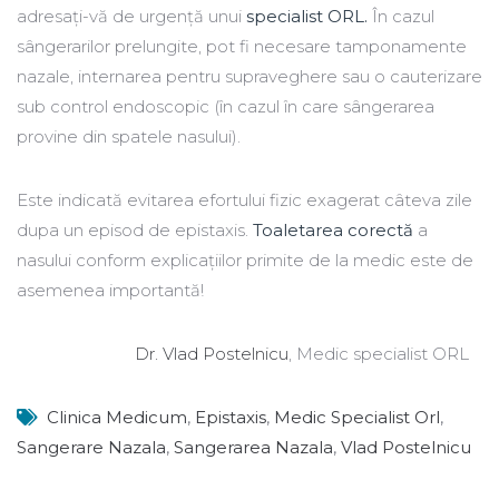
adresați-vă de urgență unui
specialist ORL.
În cazul
sângerarilor prelungite, pot fi necesare tamponamente
nazale, internarea pentru supraveghere sau o cauterizare
sub control endoscopic (în cazul în care sângerarea
provine din spatele nasului).
Este indicată evitarea efortului fizic exagerat câteva zile
dupa un episod de epistaxis.
Toaletarea corectă
a
nasului conform explicațiilor primite de la medic este de
asemenea importantă!
Dr. Vlad Postelnicu
, Medic specialist ORL
Clinica Medicum
,
Epistaxis
,
Medic Specialist Orl
,
Sangerare Nazala
,
Sangerarea Nazala
,
Vlad Postelnicu