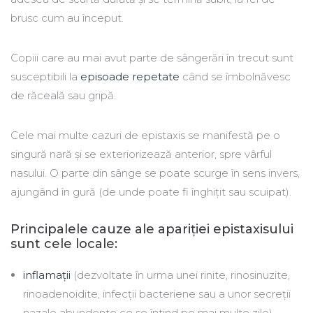
brusc cum au început.
Copiii care au mai avut parte de sângerări în trecut sunt
susceptibili la
episoade repetate
când se îmbolnăvesc
de răceală sau gripă.
Cele mai multe cazuri de epistaxis se manifestă pe o
singură nară și se exteriorizează anterior, spre vârful
nasului. O parte din sânge se poate scurge în sens invers,
ajungând în gură (de unde poate fi înghițit sau scuipat).
Principalele cauze ale apariției epistaxisului
sunt cele locale:
inflamații
(dezvoltate în urma unei rinite, rinosinuzite,
rinoadenoidite, infecții bacteriene sau a unor secreții
nazale abundente ce se întind pe mai multe zile)