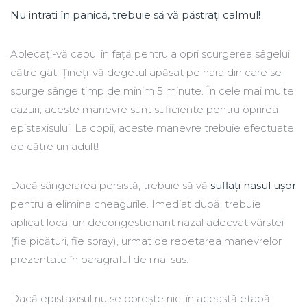
Nu intrati în panică, trebuie să vă păstrați calmul!
Aplecați-vă capul în față pentru a opri scurgerea sâgelui
către gât. Țineți-vă degetul apăsat pe nara din care se
scurge sânge timp de minim 5 minute. În cele mai multe
cazuri, aceste manevre sunt suficiente pentru oprirea
epistaxisului. La copii, aceste manevre trebuie efectuate
de către un adult!
Dacă sângerarea persistă, trebuie să vă
suflați nasul ușor
pentru a elimina cheagurile. Imediat după, trebuie
aplicat local un decongestionant nazal adecvat vârstei
(fie picături, fie spray), urmat de repetarea manevrelor
prezentate în paragraful de mai sus.
Dacă epistaxisul nu se oprește nici în această etapă,